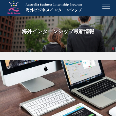
S
k
i
p
t
海外インターンシップ最新情報
o
c
o
n
t
e
n
t