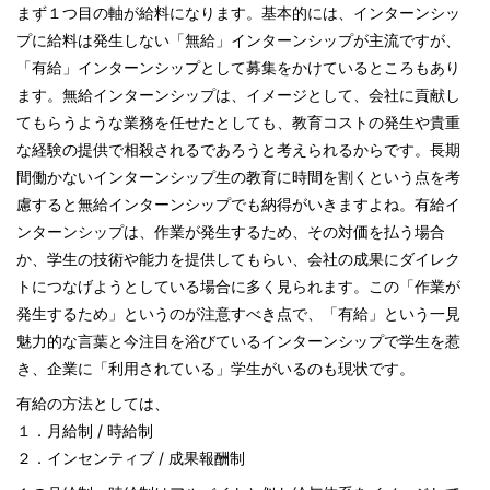
まず１つ目の軸が給料になります。基本的には、インターンシッ
プに給料は発生しない「無給」インターンシップが主流ですが、
「有給」インターンシップとして募集をかけているところもあり
ます。無給インターンシップは、イメージとして、会社に貢献し
てもらうような業務を任せたとしても、教育コストの発生や貴重
な経験の提供で相殺されるであろうと考えられるからです。長期
間働かないインターンシップ生の教育に時間を割くという点を考
慮すると無給インターンシップでも納得がいきますよね。有給イ
ンターンシップは、作業が発生するため、その対価を払う場合
か、学生の技術や能力を提供してもらい、会社の成果にダイレク
トにつなげようとしている場合に多く見られます。この「作業が
発生するため」というのが注意すべき点で、「有給」という一見
魅力的な言葉と今注目を浴びているインターンシップで学生を惹
き、企業に「利用されている」学生がいるのも現状です。
有給の方法としては、
１．月給制 / 時給制
２．インセンティブ / 成果報酬制